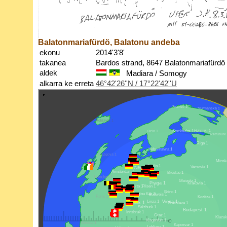
Balatonmariafürdö, Balatonu andeba
ekonu
2014'3'8'
takanea
Bardos strand, 8647 Balatonmariafürdö
aldek
Madiara / Somogy
alkarra ke erreta
46°42'26''N / 17°22'42''U