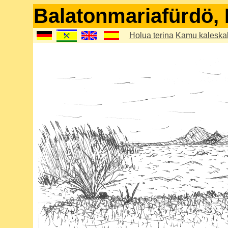
Balatonmariafürdö,
Holua terina
Kamu kaleska