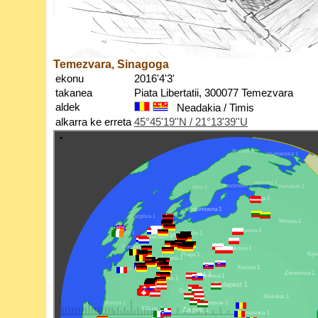
Temezvara, Sinagoga
ekonu
2016'4'3'
takanea
Piata Libertatii, 300077 Temezvara
aldek
Neadakia / Timis
alkarra ke erreta
45°45'19''N / 21°13'39''U