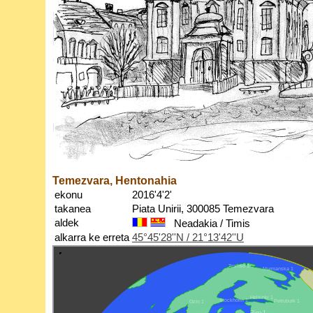
Temezvara, Hentonahia
ekonu
2016'4'2'
takanea
Piata Unirii, 300085 Temezvara
aldek
Neadakia / Timis
alkarra ke erreta
45°45'28''N / 21°13'42''U