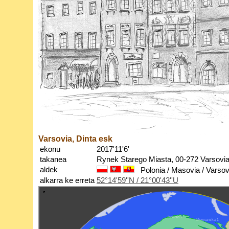
Varsovia, Dinta esk
ekonu
2017'11'6'
takanea
Rynek Starego Miasta, 00-272 Varsovi
aldek
Polonia / Masovia / Varsov
alkarra ke erreta
52°14'59''N / 21°00'43''U