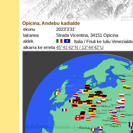
Opicina, Andebu kadialde
ekonu
2023'3'31'
takanea
Strada Vicentina, 34151 Opicina
aldek
Italia / Friuli ke Iuliu Venezialde
alkarra ke erreta
45°41'42''N / 13°44'42''U