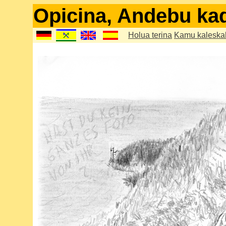
Opicina, Andebu kad
Holua terina
Kamu kaleska