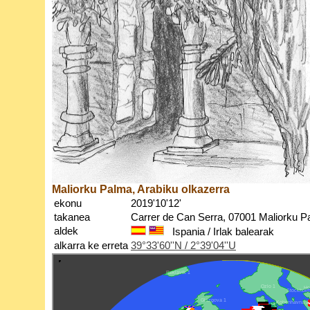
Maliorku Palma, Arabiku olkazerra
ekonu
2019'10'12'
takanea
Carrer de Can Serra, 07001 Maliorku P
aldek
Ispania / Irlak balearak
alkarra ke erreta
39°33'60''N / 2°39'04''U