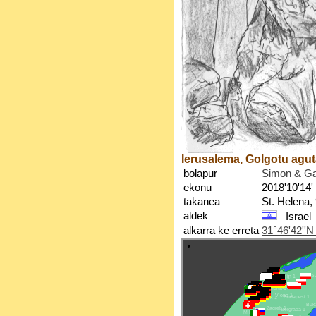
Ierusalema, Golgotu agu
bolapur
Simon & Gar
ekonu
2018'10'14'
takanea
St. Helena,
aldek
Israel
alkarra ke erreta
31°46'42''N 