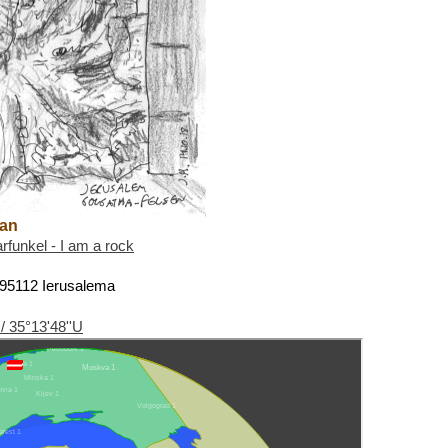
tan
funkel - I am a rock
 95112 Ierusalema
/ 35°13'48''U