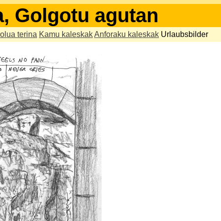
a, Golgotu agutan
olua terina
Kamu kaleskak
Anforaku kaleskak
Urlaubsbilder