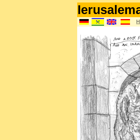
Ierusalem
H