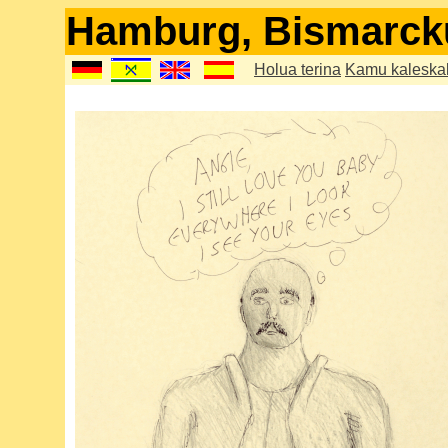
Hamburg, Bismarc
Holua terina
Kamu kaleska