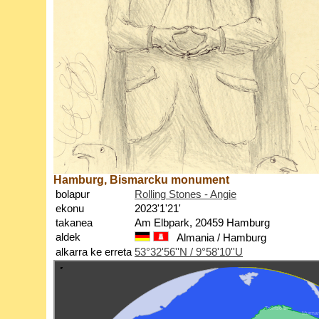
Hamburg, Bismarcku monument
bolapur
Rolling Stones - Angie
ekonu
2023'1'21'
takanea
Am Elbpark, 20459 Hamburg
aldek
Almania / Hamburg
alkarra ke erreta
53°32'56''N / 9°58'10''U