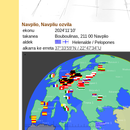
Navplio, Navpliu ozvila
ekonu
2024'11'10'
takanea
Bouboulinas, 211 00 Navplio
aldek
Helenalde / Pelopones
alkarra ke erreta
37°33'59''N / 22°47'34''U