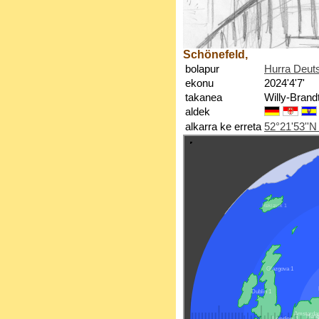
Schönefeld,
bolapur
Hurra Deuts
ekonu
2024'4'7'
takanea
Willy-Brand
aldek
alkarra ke erreta
52°21'53''N 