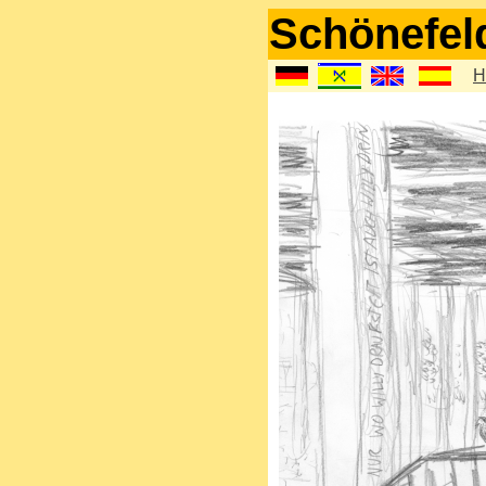
Schönefel
H