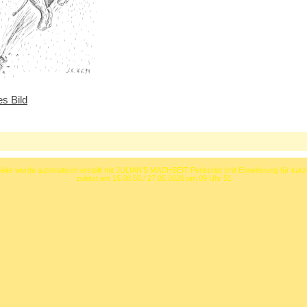
es Bild
eite wurde automatisch erstellt mit JULIAN'S MACHSEIT Perlscript (mit Erweiterung für kurz
zuletzt am 15.08.50 / 27.05.2026 um 09 Uhr 51