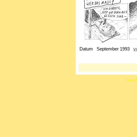
Datum
September 1993
v
Diese S