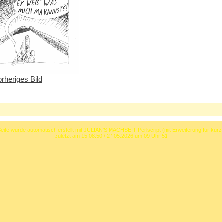
orheriges Bild
eite wurde automatisch erstellt mit JULIAN'S MACHSEIT Perlscript (mit Erweiterung für kurz
zuletzt am 15.08.50 / 27.05.2026 um 09 Uhr 51